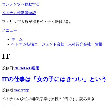
コンテンツへ移動する
ベトナム転職漫遊記
フィリップ大原が綴るベトナム転職の話。
メニュー
ホーム
ベトナム転職エージェント会社（人材紹介会社）情報
:
IT
タグ
投稿日:
2018-03-03
雇用
ITの仕事は「女の子にはきつい」とい
投稿者
xavierppp
ベトナムの女性の非識字率は男性の2倍です。読み書き…