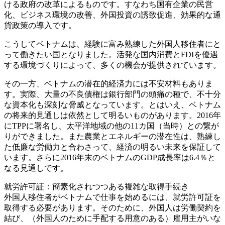
ける政府の改革によるものです。すなわち国有企業の民営
化、ビジネス環境の改善、外国投資の誘致促進、効果的な通
貨政策の導入です。
こうしてベトナムは、経験に富み熟練した外国人移住者にと
って働きたい国となりました。活発な国内消費とFDIを優遇
する環境づくりによって、多くの機会が提供されています。
その一方、ベトナムの潜在的経済力には不安材料もありま
す。実際、大量の不良債権は銀行部門の頭痛の種で、不十分
な資本化も深刻な脅威となっています。とはいえ、ベトナム
の将来的見通しは依然として明るいものがあります。2016年
にTPPに署名し、太平洋地域の他の11カ国（当時）との繋が
りができました。また農業とエネルギーの潜在性は、熟練し
た低廉な労働力と合わさって、経済の明るい未来を保証して
います。さらに2016年末のベトナムのGDP成長率は6.4％と
なる見通しです。
就労許可証：簡素化されつつある複雑な取得手続き
外国人移住者がベトナムで仕事を始めるには、就労許可証を
取得する必要があります。そのために、外国人は労働契約を
結び、（外国人のために手配する用意のある）雇用主がいな