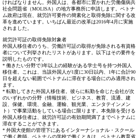
ければなりません。外国人は、各都市に置かれた労働傷病兵
社会問題省（MOLISA）の地方事務所に申請します。ベトナ
ム政府は現在、就労許可要件の簡素化と取得免除に関する改
革を進めています。いちばん最近の改革は2016年4月に実施
されました。
就労許可証の取得免除対象者
外国人移住者のうち、労働許可証の取得が免除される有資格
者について列挙されたリストがあります。以下はその要件を
説明したものです。
* 働きたい分野で3年以上の経験がある学士号を持つ外国人
移住者。これは、当該外国人が1度に30日以内、1年に合計90
日を超えない範囲でベトナムに滞在する場合にのみ適用され
ます。
* 転勤してきた外国人移住者。彼らに転勤を命じた会社が次
のいずれかの分野（情報技術、ビジネス、教育、流通、建
設、保健、環境、金融、運輸、観光業、エンタテインメン
ト）で事業活動をしている場合に限ります。本免除を受ける
外国人移住者は、就労許可証の有効期間満了までベトナムに
滞在することができます。
* 外国大使館の管理下にあるインターナショナル・スクール
で働く教師。ベトナムの学校で働くときは、ベトナム教育省