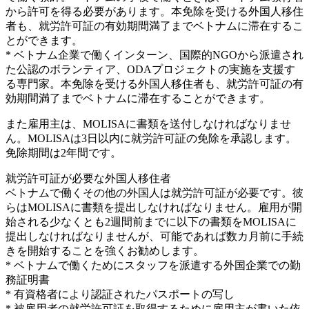
から許可を得る必要があります。本免除を受ける外国人移住
者も、就労許可証の有効期間満了までベトナムに滞在するこ
とができます。
* ベトナム企業で働くインターン、国際的NGOから派遣され
た公認のボランティア、ODAプロジェクトの実施を支援す
る専門家。本免除を受ける外国人移住者も、就労許可証の有
効期間満了までベトナムに滞在することができます。
また雇用主は、MOLISAに書類を送付しなければなりませ
ん。MOLISAは3日以内に就労許可証の免除を承認します。
免除期間は2年間です。
就労許可証が必要な外国人移住者
ベトナムで働くその他の外国人は就労許可証が必要です。彼
らはMOLISAに書類を提出しなければなりません。雇用が開
始される少なくとも2週間前までに以下の書類をMOLISAに
提出しなければなりませんが、可能であれば数カ月前に手続
きを開始することを強くお勧めします。
* ベトナムで働くためにスタッフを派遣する外国企業での勤
務証明書
* 有資格者により認証されたパスポートの写し
* 被雇用者の就労許可証を取得するために雇用主が書いた依