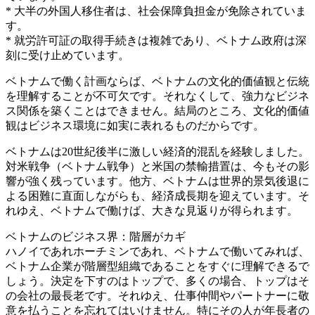
* 大半の外国人移住者は、社会保障負担金が免除されていま
す。
* 就労許可証の取得手続きは複雑であり、ベトナム政府は深
刻に受け止めています。
ベトナムで働く計画ならば、ベトナムの文化的価値観と伝統
を理解することが不可欠です。それなくして、強力なビジネ
ス関係を築くことはできません。結局のところ、文化的価値
観はビジネス環境に如実に表れるものだからです。
ベトナムは20世紀後半に激しい経済的混乱を経験しました。
対米戦争（ベトナム戦争）と米国の禁輸措置は、今もその影
響が強く残っています。他方、ベトナムは世界的景気後退に
よる困難に直面しながらも、経済成長期を迎えています。そ
れゆえ、ベトナムで働けば、大きな見返りが得られます。
ベトナムのビジネス界：階層がカギ
ハノイであれホーチミンであれ、ベトナムで働いてみれば、
ベトナム企業が階層型組織であることをすぐに理解できるで
しょう。決定を下すのはトップで、多くの場合、トップはそ
の会社の最長老です。それゆえ、仕事仲間やパートナーに敬
意を払うことを忘れてはいけません。特にその人が年長者の