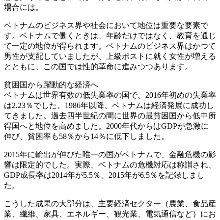
場合には。
ベトナムのビジネス界や社会において地位は重要な要素で
す。ベトナムで働くときは、年齢だけではなく、教育を通じ
て一定の地位が得られます。ベトナムのビジネス界はかつて
男性が支配していましたが、上級ポストに就く女性が増える
とともに、この国では性的革命に進みつつあります。
貧困国から躍動的な経済へ
ベトナムは世界有数の低失業率の国で、2016年初めの失業率
は2.23％でした。1986年以降、ベトナムは経済発展に成功し
てきました。過去四半世紀の間に世界の最貧困国から低中所
得国へと地位を高めました。2000年代からはGDPが急激に
伸び、貧困率も58％から14％に低下しました。
2015年に輸出が伸びた唯一の国がベトナムで、金融危機の影
響は限定的でした。実際、ベトナムの危機対応は称讃され、
GDP成長率は2014年が5.5％、2015年が6.5％を記録しまし
た。
こうした成果の大部分は、主要経済セクター（農業、食品産
業、繊維、家具、エネルギー、観光業、電気通信など）にお