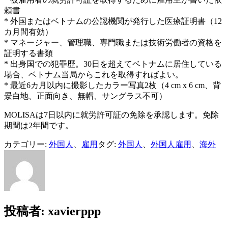
頼書
* 外国またはベトナムの公認機関が発行した医療証明書（12
カ月間有効）
* マネージャー、管理職、専門職または技術労働者の資格を
証明する書類
* 出身国での犯罪歴。30日を超えてベトナムに居住している
場合、ベトナム当局からこれを取得すればよい。
* 最近6カ月以内に撮影したカラー写真2枚（4 cm x 6 cm、背
景白地、正面向き、無帽、サングラス不可）
MOLISAは7日以内に就労許可証の免除を承認します。免除
期間は2年間です。
カテゴリー:
外国人
、
雇用
タグ:
外国人
、
外国人雇用
、
海外
投稿者:
xavierppp